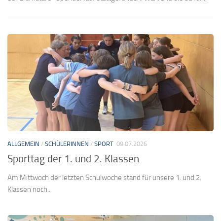
Die Schüler/innen der 7A waren die Gastgeber für die Gruppe aus
Räpina und gestalteten ein vielseitiges und...
ALLGEMEIN
/
SCHÜLERINNEN
/
SPORT
09.07.2026
Sporttag der 1. und 2. Klassen
Am Mittwoch der letzten Schulwoche stand für unsere 1. und 2.
Klassen noch...