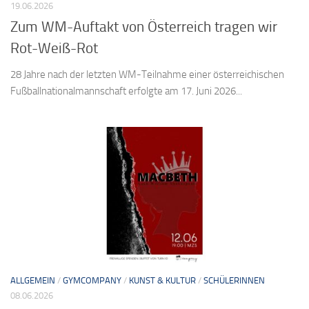
ALLGEMEIN
/
LEHRER/INNEN
/
SCHÜLERINNEN
/
SOCIAL
/
SPORT
19.06.2026
Zum WM-Auftakt von Österreich tragen wir
Rot-Weiß-Rot
28 Jahre nach der letzten WM-Teilnahme einer österreichischen
Fußballnationalmannschaft erfolgte am 17. Juni 2026...
ALLGEMEIN
/
GYMCOMPANY
/
KUNST & KULTUR
/
SCHÜLERINNEN