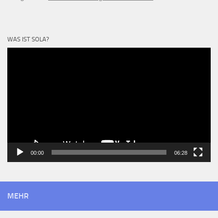
Hier gehts zur
Presseaussendung des Elternvereins
.
WAS IST SOLA?
Video-
Player
00:00
06:28
MEHR