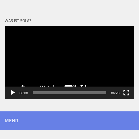
WAS IST SOLA?
Video-
Player
00:00
06:28
MEHR