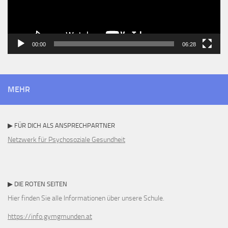
00:00
06:28
MEHR
▶ FÜR DICH ALS ANSPRECHPARTNER
Netzwerk für Psychosoziale Gesundheit
▶ DIE ROTEN SEITEN
Hier finden Sie alle Informationen über unsere Schule.
https://info.gymgmunden.at