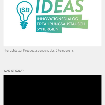
Hier gehts zur
Presseaussendung des Elternvereins
.
WAS IST SOLA?
Video-
Player