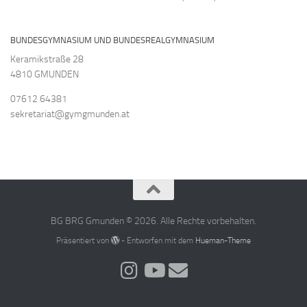
BUNDESGYMNASIUM UND BUNDESREALGYMNASIUM
Keramikstraße 28
4810 GMUNDEN
07612 64381
sekretariat@gymgmunden.at
BG BRG Gmunden © 2026. Alle Rechte vorbehalten.
Präsentiert von
- Entworfen mit dem
Hueman-Theme