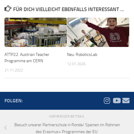
FÜR DICH VIELLEICHT EBENFALLS INTERESSANT …
ATTP22: Austrian Teacher
Neu: RoboticsLab
Programme am CERN
12.01.2026
21.11.2022
FOLGEN:
VORHERIGER BEITRAG
Besuch unserer Partnerschule in Ronda/ Spanien im Rahmen
des Erasmus+ Programmes der EU