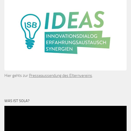
Hier gehts zur
Presseaussendung des Elternvereins
.
WAS IST SOLA?
Video-
Player