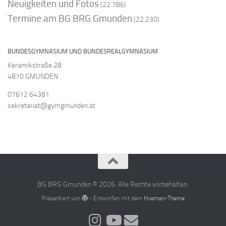
Neuigkeiten und Fotos
(22.786)
Termine am BG BRG Gmunden
(22.230)
BUNDESGYMNASIUM UND BUNDESREALGYMNASIUM
Keramikstraße 28
4810 GMUNDEN
07612 64381
sekretariat@gymgmunden.at
BG BRG Gmunden © 2026. Alle Rechte vorbehalten.
Präsentiert von
- Entworfen mit dem
Hueman-Theme