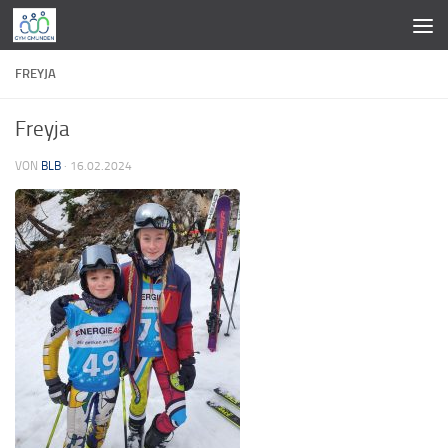
Zum Inhalt springen
FREYJA
Freyja
VON
BLB
·
16.02.2024