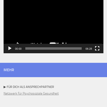
Player
00:00
06:28
MEHR
▶ FÜR DICH ALS ANSPRECHPARTNER
Netzwerk für Psychosoziale Gesundheit