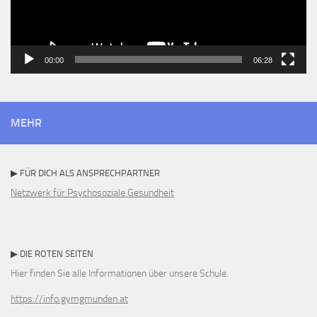
00:00
06:28
MEHR
▶ FÜR DICH ALS ANSPRECHPARTNER
Netzwerk für Psychosoziale Gesundheit
▶ DIE ROTEN SEITEN
Hier finden Sie alle Informationen über unsere Schule.
https://info.gymgmunden.at