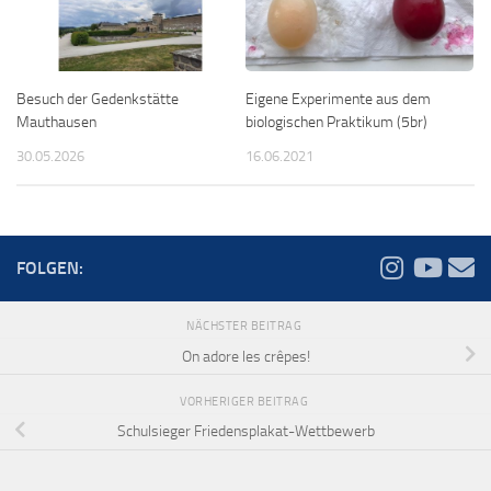
Besuch der Gedenkstätte
Eigene Experimente aus dem
Mauthausen
biologischen Praktikum (5br)
30.05.2026
16.06.2021
FOLGEN:
NÄCHSTER BEITRAG
On adore les crêpes!
VORHERIGER BEITRAG
Schulsieger Friedensplakat-Wettbewerb