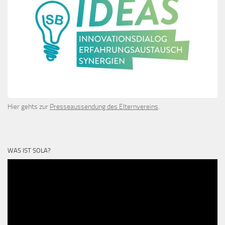
Hier gehts zur
Presseaussendung des Elternvereins
.
WAS IST SOLA?
Video-
Player