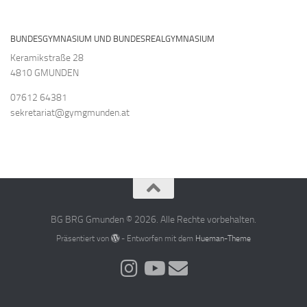
BUNDESGYMNASIUM UND BUNDESREALGYMNASIUM
Keramikstraße 28
4810 GMUNDEN
07612 64381
sekretariat@gymgmunden.at
BG BRG Gmunden © 2026. Alle Rechte vorbehalten.
Präsentiert von
- Entworfen mit dem
Hueman-Theme