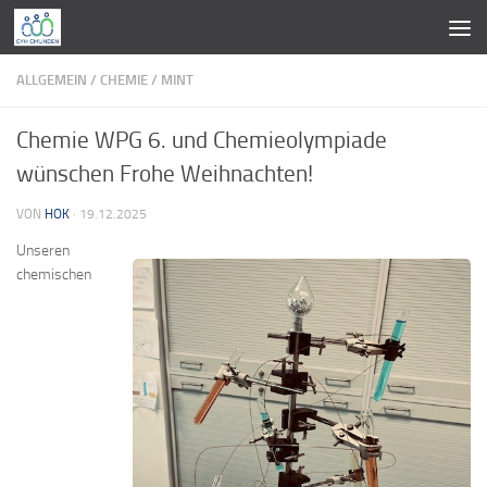
Zum Inhalt springen
ALLGEMEIN
/
CHEMIE
/
MINT
Chemie WPG 6. und Chemieolympiade
wünschen Frohe Weihnachten!
VON
HOK
·
19.12.2025
Unseren
chemischen