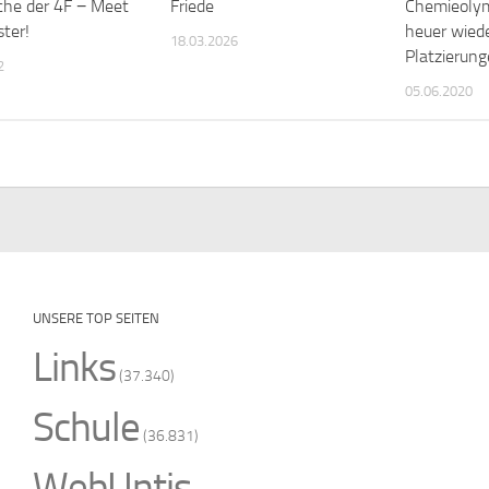
he der 4F − Meet
Friede
Chemieolym
ster!
heuer wied
18.03.2026
Platzierun
2
05.06.2020
UNSERE TOP SEITEN
Links
(37.340)
Schule
(36.831)
WebUntis