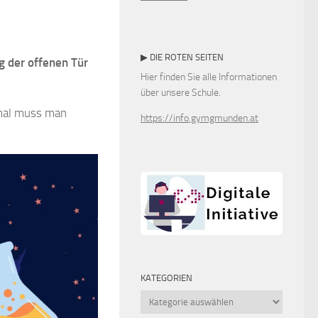
▶ DIE ROTEN SEITEN
ag der offenen Tür
Hier finden Sie alle Informationen
über unsere Schule.
mal muss man
https://info.gymgmunden.at
KATEGORIEN
Kategorien