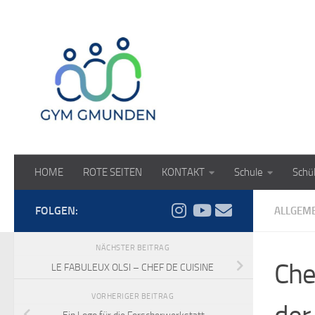
Zum Inhalt springen
HOME
ROTE SEITEN
KONTAKT
Schule
Schü
FOLGEN:
ALLGEM
NÄCHSTER BEITRAG
Che
LE FABULEUX OLSI – CHEF DE CUISINE
VORHERIGER BEITRAG