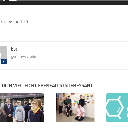
 Views:
4.179
b3c
gym-&wp-admin
 DICH VIELLEICHT EBENFALLS INTERESSANT …