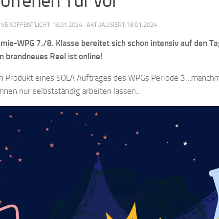
 offenen Tür vor
· VERÖFFENTLICHT
18.01.2024
· AKTUALISIERT
18.01.2024
emie-WPG 7./8. Klasse
bereitet sich schon intensiv auf den T
n brandneues Reel ist online!
ein Produkt eines SOLA Auftrages des WPGs Periode 3…manch
Innen nur selbstständig arbeiten lassen…