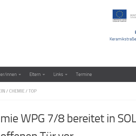
Keramikstraß
ler/innen
Eltern
Links
Termine
EIN
/
CHEMIE
/
TOP
mie WPG 7/8 bereitet in SO