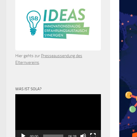
Hier gehts zur
Presseaussendung des
Elternvereins
.
WAS IST SOLA?
Video-
Player
00:00
06:28