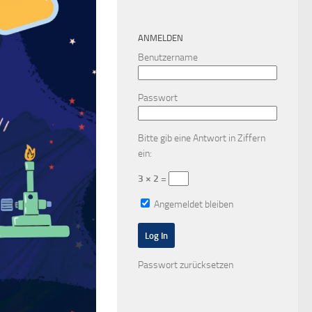
ANMELDEN
Benutzername
Passwort
Bitte gib eine Antwort in Ziffern
ein:
3 × 2 =
Angemeldet bleiben
Passwort zurücksetzen