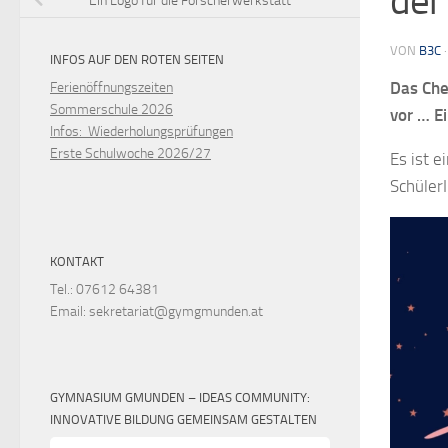
der
Ein Logo für die Forscherwerkstatt
VON
B3C
INFOS AUF DEN ROTEN SEITEN
Das Ch
Ferienöffnungszeiten
Sommerschule 2026
vor … Ei
Infos: Wiederholungsprüfungen
Erste Schulwoche 2026/27
Es ist 
Schüler
Video-
Player
KONTAKT
Tel.: 07612 64381
Email: sekretariat@gymgmunden.at
GYMNASIUM GMUNDEN – IDEAS COMMUNITY:
INNOVATIVE BILDUNG GEMEINSAM GESTALTEN