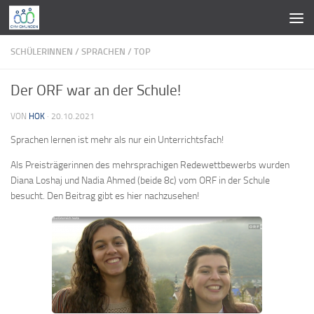
Zum Inhalt springen
SCHÜLERINNEN
/
SPRACHEN
/
TOP
Der ORF war an der Schule!
VON
HOK
·
20.10.2021
Sprachen lernen ist mehr als nur ein Unterrichtsfach!
Als Preisträgerinnen des mehrsprachigen Redewettbewerbs wurden
Diana Loshaj und Nadia Ahmed (beide 8c) vom ORF in der Schule
besucht. Den Beitrag gibt es hier nachzusehen!