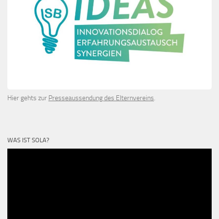
Hier gehts zur
Presseaussendung des Elternvereins
.
WAS IST SOLA?
Video-
Player