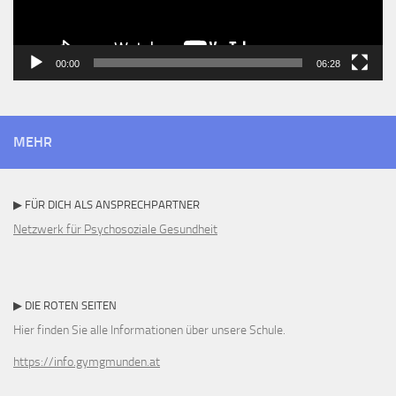
00:00
06:28
MEHR
▶ FÜR DICH ALS ANSPRECHPARTNER
Netzwerk für Psychosoziale Gesundheit
▶ DIE ROTEN SEITEN
Hier finden Sie alle Informationen über unsere Schule.
https://info.gymgmunden.at