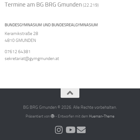
Termine am BG BRG Gmunden
(22.219)
BUNDESGYMNASIUM UND BUNDESREALGYMNASIUM
Keramikstraße 28
4810 GMUNDEN
07612 64381
sekretariat@gymgmunden.at
BG BRG Gmunden © 2026. Alle Rechte vorbehalten.
Präsentiert von
- Entworfen mit dem
Hueman-Theme