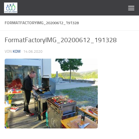
Zum Inhalt springen
FORMATFACTORYIMG_20200612_191328
FormatFactoryIMG_20200612_191328
VON
KOM
·
14.06.2020