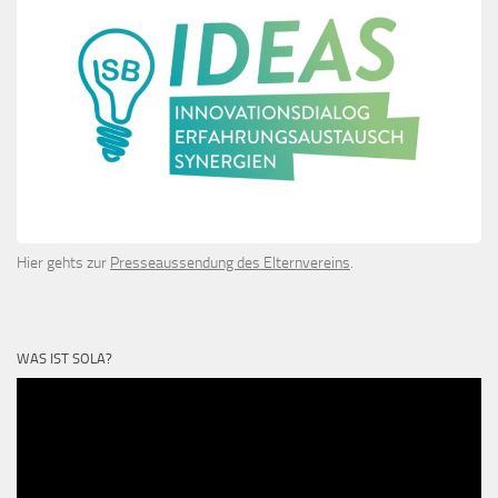
Hier gehts zur
Presseaussendung des Elternvereins
.
WAS IST SOLA?
Video-
Player