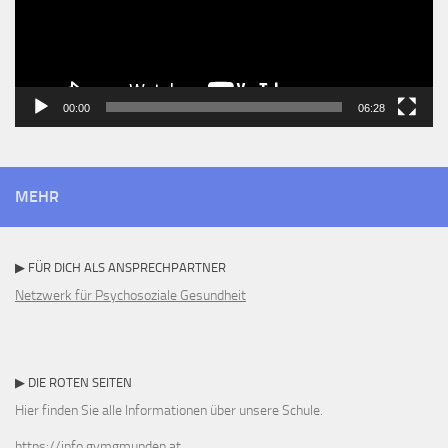
00:00
06:28
MEHR
▶ FÜR DICH ALS ANSPRECHPARTNER
Netzwerk für Psychosoziale Gesundheit
▶ DIE ROTEN SEITEN
Hier finden Sie alle Informationen über unsere Schule.
https://info.gymgmunden.at