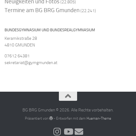
Neuigkeiten und Fotos
(22.805)
Termine am BG BRG Gmunden
(22.241)
BUNDESGYMNASIUM UND BUNDESREALGYMNASIUM
Keramikstraße 28
4810 GMUNDEN
07612 64381
sekretariat@gymgmunden.at
BG BRG Gmunden © 2026. Alle Rechte vorbehalten.
Präsentiert von
- Entworfen mit dem
Hueman-Theme