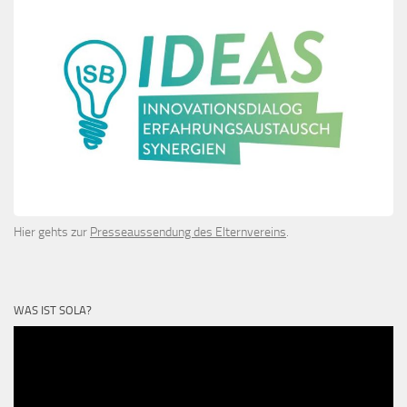
Hier gehts zur
Presseaussendung des Elternvereins
.
WAS IST SOLA?
Video-
Player