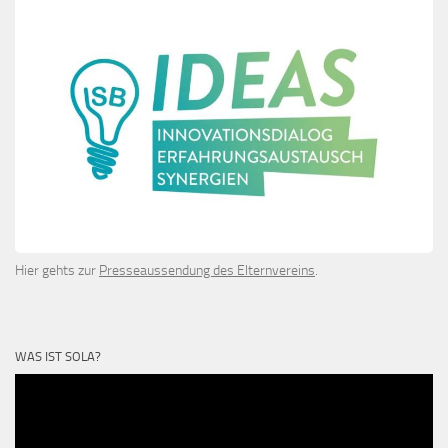
Hier gehts zur
Presseaussendung des Elternvereins
.
WAS IST SOLA?
Video-
Player