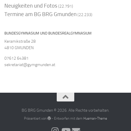
Neuigkeiten und Fotos
(22.791)
Termine am BG BRG Gmunden
(22.233)
BUNDESGYMNASIUM UND BUNDESREALGYMNASIUM
Keramikstraße 28
4810 GMUNDEN
07612 64381
sekretariat@gymgmunden.at
BG BRG Gmunden © 2026. Alle Rechte vorbehalten.
Präsentiert von
- Entworfen mit dem
Hueman-Theme