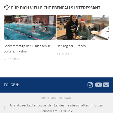
FÜR DICH VIELLEICHT EBENFALLS INTERESSANT …
Schwimmtage der 1. Klassen in
Der Tag der „Crêpes“
Spital am Pyhrn
11.01.2023
20.11.2024
FOLGEN:
VORHERIGER BEITRAG
Grandioser Lauferfolg bei den Landesmeisterschaften im Cross
Country am 21.10.25!