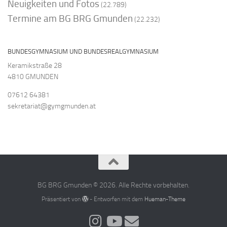
Neuigkeiten und Fotos
(22.789)
Termine am BG BRG Gmunden
(22.232)
BUNDESGYMNASIUM UND BUNDESREALGYMNASIUM
Keramikstraße 28
4810 GMUNDEN
07612 64381
sekretariat@gymgmunden.at
BG BRG Gmunden © 2026. Alle Rechte vorbehalten.
Präsentiert von
- Entworfen mit dem
Hueman-Theme