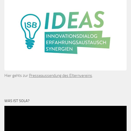
Hier gehts zur
Presseaussendung des Elternvereins
.
WAS IST SOLA?
Video-
Player