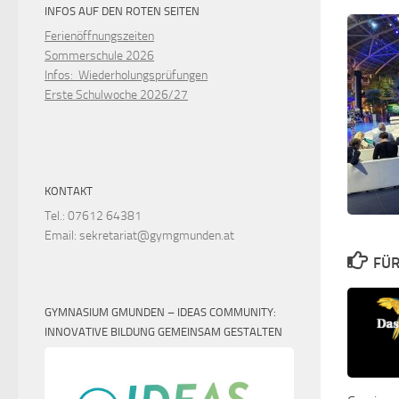
INFOS AUF DEN ROTEN SEITEN
Ferienöffnungszeiten
Sommerschule 2026
Infos: Wiederholungsprüfungen
Erste Schulwoche 2026/27
KONTAKT
Tel.: 07612 64381
Email: sekretariat@gymgmunden.at
FÜR
GYMNASIUM GMUNDEN – IDEAS COMMUNITY:
INNOVATIVE BILDUNG GEMEINSAM GESTALTEN