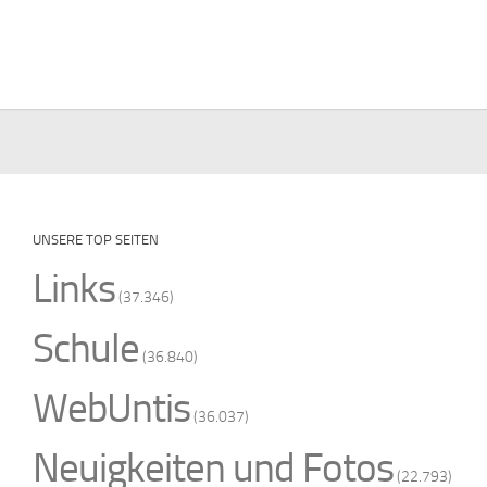
UNSERE TOP SEITEN
Links
(37.346)
Schule
(36.840)
WebUntis
(36.037)
Neuigkeiten und Fotos
(22.793)