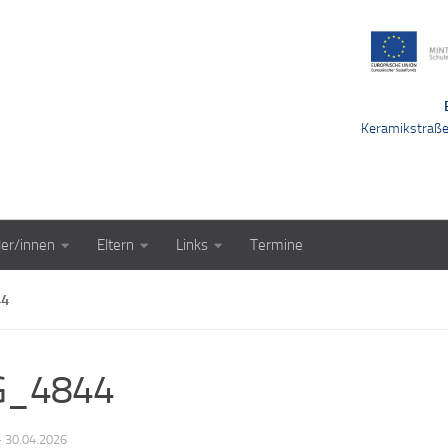
Keramikstraß
ler/innen
Eltern
Links
Termine
44
G_4844
·
30.04.2026