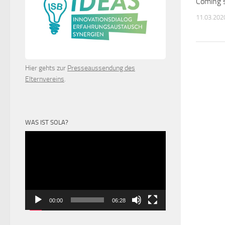
Coming 
11.03.202
Hier gehts zur
Presseaussendung des
Elternvereins
.
WAS IST SOLA?
Video-
Player
00:00
06:28