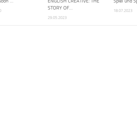
soon …
ENGLISH CREATIVE: THE
Spiel und S
STORY OF…
0
18.07.2023
29.05.2023