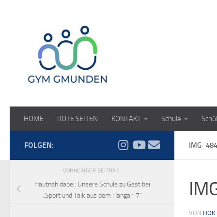
Zum Inhalt springen
HOME
ROTE SEITEN
KONTAKT
Schule
Schü
FOLGEN:
IMG_48
VORHERIGER BEITRAG
IM
Hautnah dabei: Unsere Schule zu Gast bei
„Sport und Talk aus dem Hangar-7“
VON
HOK