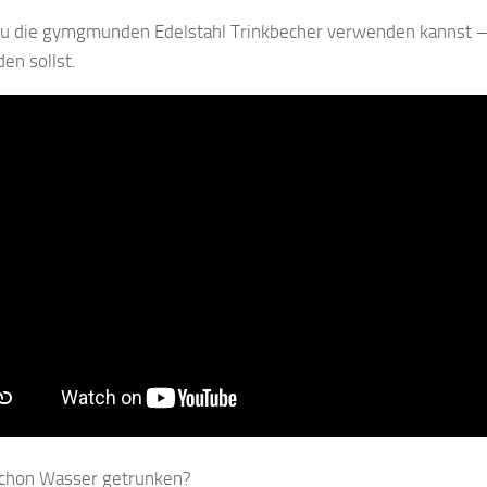
u die gymgmunden Edelstahl Trinkbecher verwenden kannst –
en sollst.
chon Wasser getrunken?