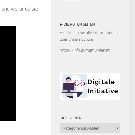
 und wofür du sie
▶ DIE ROTEN SEITEN
Hier finden Sie alle Informationen
über unsere Schule.
https://info.gymgmunden.at
KATEGORIEN
Kategorien