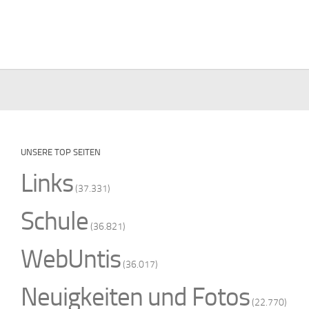
UNSERE TOP SEITEN
Links
(37.331)
Schule
(36.821)
WebUntis
(36.017)
Neuigkeiten und Fotos
(22.770)