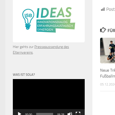
Post
FÜR
Hier gehts zur
Presseaussendung des
Elternvereins
.
Neue Tri
WAS IST SOLA?
Fußball
Video-
05.12.202
Player
00:00
06:28