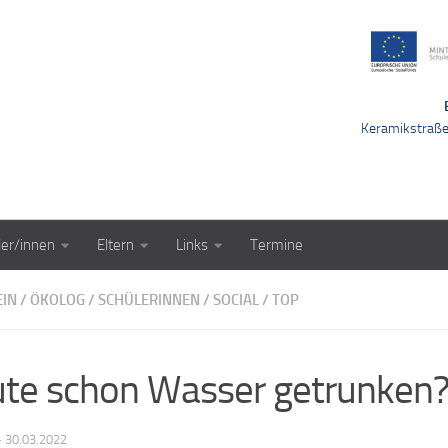
Keramikstraß
ler/innen
Eltern
Links
Termine
EIN
/
ÖKOLOG
/
SCHÜLERINNEN
/
SOCIAL
/
TOP
te schon Wasser getrunken
·
30.03.2022