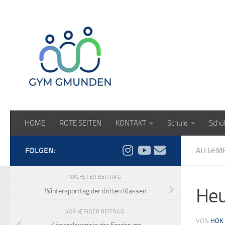
Zum Inhalt springen
HOME
ROTE SEITEN
KONTAKT
Schule
Schü
FOLGEN:
ALLGEM
NÄCHSTER BEITRAG
Heu
Wintersporttag der dritten Klassen
VORHERIGER BEITRAG
VON
HOK