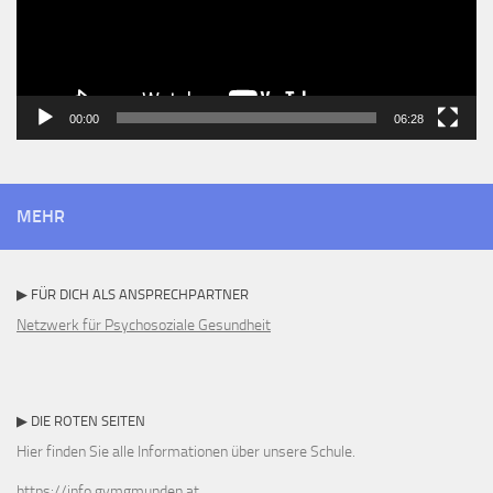
00:00
06:28
MEHR
▶ FÜR DICH ALS ANSPRECHPARTNER
Netzwerk für Psychosoziale Gesundheit
▶ DIE ROTEN SEITEN
Hier finden Sie alle Informationen über unsere Schule.
https://info.gymgmunden.at