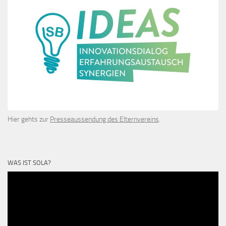
Hier gehts zur
Presseaussendung des Elternvereins
.
WAS IST SOLA?
Video-
Player