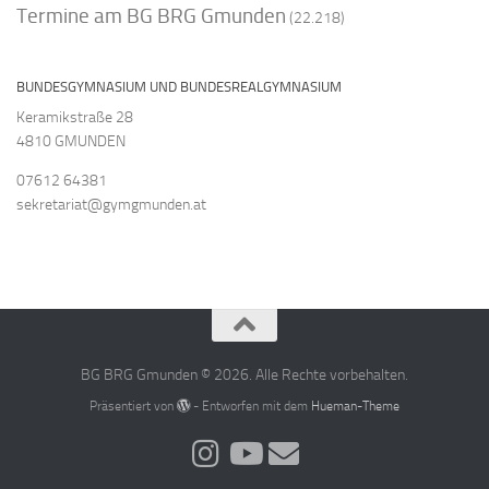
Termine am BG BRG Gmunden
(22.218)
BUNDESGYMNASIUM UND BUNDESREALGYMNASIUM
Keramikstraße 28
4810 GMUNDEN
07612 64381
sekretariat@gymgmunden.at
BG BRG Gmunden © 2026. Alle Rechte vorbehalten.
Präsentiert von
- Entworfen mit dem
Hueman-Theme