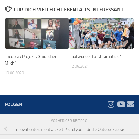
FÜR DICH VIELLEICHT EBENFALLS INTERESSANT …
Theoprax Projekt „Gmundner
Laufwunder für „Eramatare“
Milch“
12.06.2024
10.06.2020
FOLGEN:
VORHERIGER BEITRAG
Innovationteam entwickelt Prototypen für die Outdoorklasse