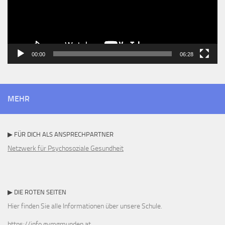
00:00
06:28
MEHR
▶ FÜR DICH ALS ANSPRECHPARTNER
Netzwerk für Psychosoziale Gesundheit
▶ DIE ROTEN SEITEN
Hier finden Sie alle Informationen über unsere Schule.
https://info.gymgmunden.at