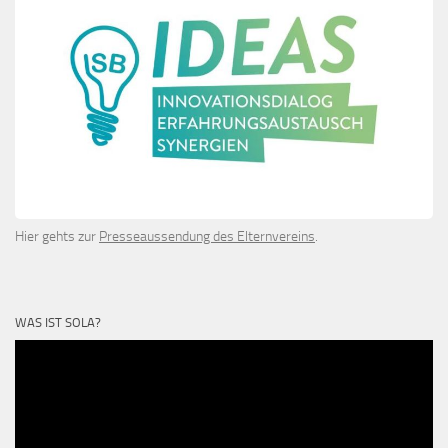
Hier gehts zur
Presseaussendung des Elternvereins
.
WAS IST SOLA?
Video-
Player