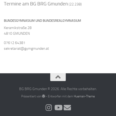
Termine am BG BRG Gmunden
(22.238)
BUNDESGYMNASIUM UND BUNDESREALGYMNASIUM
Keramikstraße 28
4810 GMUNDEN
07612 64381
sekretariat@gymgmunden.at
BG BRG Gmunden © 2026. Alle Rechte vorbehalten.
Präsentiert von
- Entworfen mit dem
Hueman-Theme