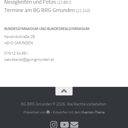
Neuigkeiten und Fotos
(22.801)
Termine am BG BRG Gmunden
(22.240)
BUNDESGYMNASIUM UND BUNDESREALGYMNASIUM
Keramikstraße 28
4810 GMUNDEN
07612 64381
sekretariat@gymgmunden.at
BG BRG Gmunden © 2026. Alle Rechte vorbehalten.
Präsentiert von
- Entworfen mit dem
Hueman-Theme