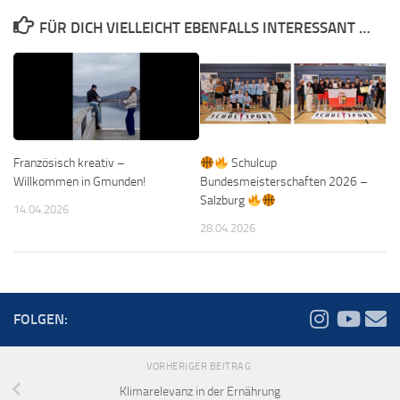
FÜR DICH VIELLEICHT EBENFALLS INTERESSANT …
Schulcup
Französisch kreativ –
Bundesmeisterschaften 2026 –
Willkommen in Gmunden!
Salzburg
14.04.2026
28.04.2026
FOLGEN:
VORHERIGER BEITRAG
Klimarelevanz in der Ernährung