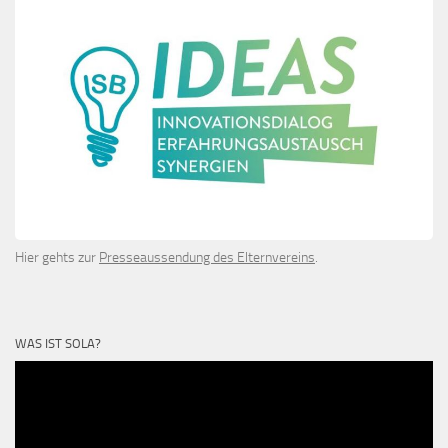
Hier gehts zur
Presseaussendung des Elternvereins
.
WAS IST SOLA?
Video-
Player