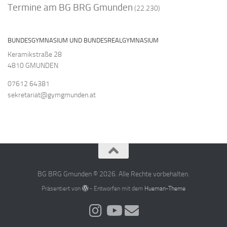
Termine am BG BRG Gmunden
(22.230)
BUNDESGYMNASIUM UND BUNDESREALGYMNASIUM
Keramikstraße 28
4810 GMUNDEN
07612 64381
sekretariat@gymgmunden.at
BG BRG Gmunden © 2026. Alle Rechte vorbehalten.
Präsentiert von
- Entworfen mit dem
Hueman-Theme