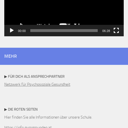
00:00
06:28
MEHR
▶ FÜR DICH ALS ANSPRECHPARTNER
Netzwerk für Psychosoziale Gesundheit
▶ DIE ROTEN SEITEN
Hier finden Sie alle Informationen über unsere Schule.
https://info.gymgmunden.at