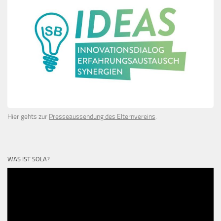
Hier gehts zur
Presseaussendung des Elternvereins
.
WAS IST SOLA?
Video-
Player