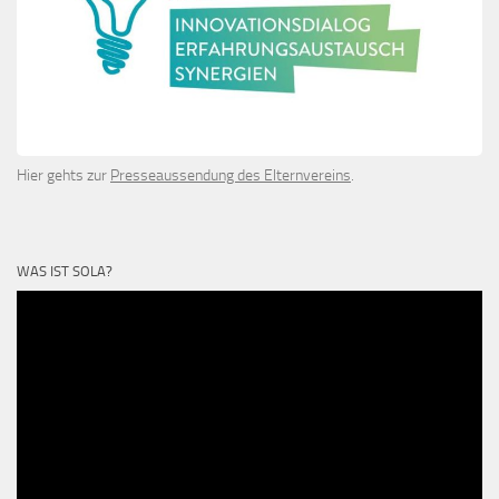
Hier gehts zur
Presseaussendung des Elternvereins
.
WAS IST SOLA?
Video-
Player