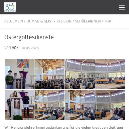
Zum Inhalt springen
ALLGEMEIN
/
HUMAN & GEIST
/
RELIGION
/
SCHÜLERINNEN
/
TOP
Ostergottesdienste
VON
HOK
·
10.04.2025
Wir ReligionslehrerInnen bedanken uns für die vielen kreativen Beiträge