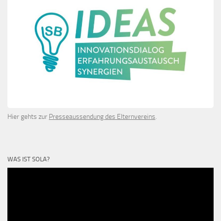
Hier gehts zur
Presseaussendung des Elternvereins
.
WAS IST SOLA?
Video-
Player