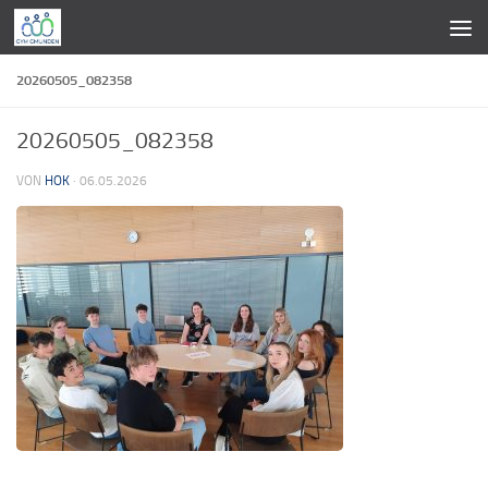
Zum Inhalt springen
20260505_082358
20260505_082358
VON
HOK
·
06.05.2026