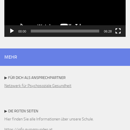
00:00
06:28
MEHR
▶ FÜR DICH ALS ANSPRECHPARTNER
Netzwerk für Psychosoziale Gesundheit
▶ DIE ROTEN SEITEN
Hier finden Sie alle Informationen über unsere Schule.
https://info.gymgmunden.at