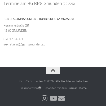
Termine am BG BRG Gmunden
(22.226)
BUNDESGYMNASIUM UND BUNDESREALGYMNASIUM
Keramikstraße 28
4810 GMUNDEN
07612 64381
sekretariat@gymgmunden.at
BG BRG Gmunden © 2026. Alle Rechte vorbehalten.
Präsentiert von
- Entworfen mit dem
Hueman-Theme