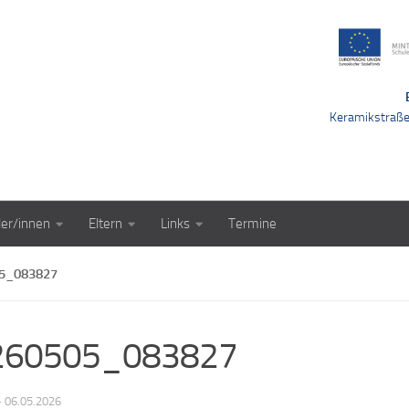
Keramikstraß
ler/innen
Eltern
Links
Termine
5_083827
260505_083827
·
06.05.2026