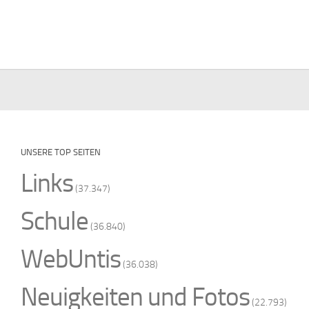
UNSERE TOP SEITEN
Links
(37.347)
Schule
(36.840)
WebUntis
(36.038)
Neuigkeiten und Fotos
(22.793)