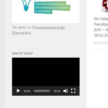
Wir hab
Fremdsp
Hier gehts zur
Presseaussendung des
AHS – W
Elternvereins
.
26.02.
04.03.202
WAS IST SOLA?
Video-
Player
00:00
06:28