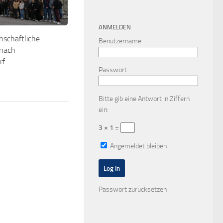
ANMELDEN
nschaftliche
Benutzername
 nach
rf
Passwort
Bitte gib eine Antwort in Ziffern
ein:
3 × 1 =
Angemeldet bleiben
Passwort zurücksetzen