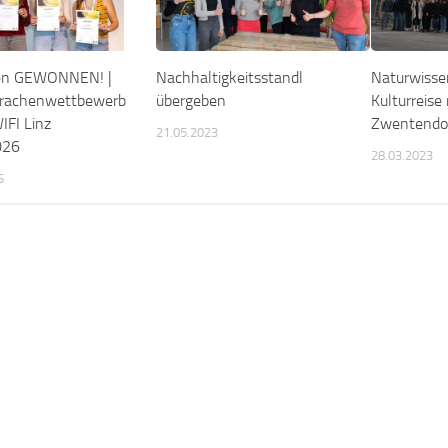
en GEWONNEN! |
Nachhaltigkeitsstandl
Naturwisse
rachenwettbewerb
übergeben
Kulturreise
IFI Linz
Zwentendo
21.05.2023
2026
28.03.2023
6