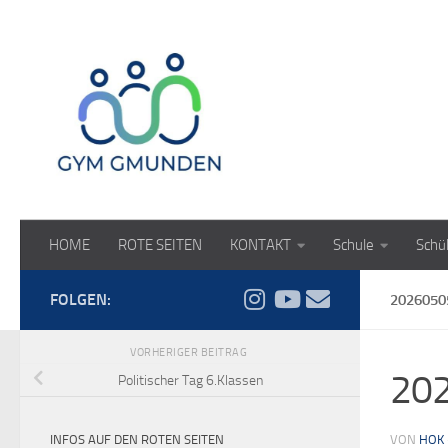
Zum Inhalt springen
HOME
ROTE SEITEN
KONTAKT
Schule
Schü
FOLGEN:
2026050
VORHERIGER BEITRAG
20
Politischer Tag 6.Klassen
INFOS AUF DEN ROTEN SEITEN
VON
HOK