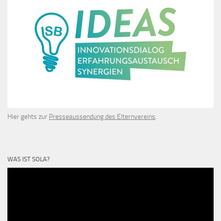
Hier gehts zur
Presseaussendung des Elternvereins
.
WAS IST SOLA?
Video-
Player