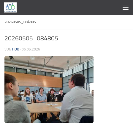
Zum Inhalt springen
20260505_084805
20260505_084805
VON
HOK
·
06.05.2026