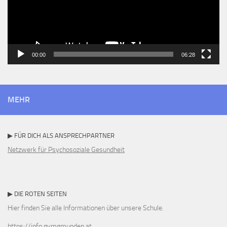
00:00
06:28
MEHR
▶ FÜR DICH ALS ANSPRECHPARTNER
Netzwerk für Psychosoziale Gesundheit
▶ DIE ROTEN SEITEN
Hier finden Sie alle Informationen über unsere Schule.
https://info.gymgmunden.at