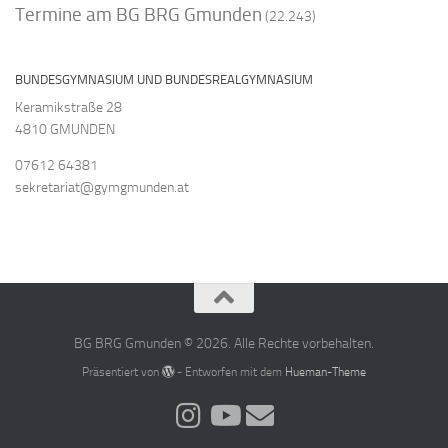
Termine am BG BRG Gmunden
(22.243)
BUNDESGYMNASIUM UND BUNDESREALGYMNASIUM
Keramikstraße 28
4810 GMUNDEN
07612 64381
sekretariat@gymgmunden.at
BG BRG Gmunden © 2026. Alle Rechte vorbehalten.
Präsentiert von
- Entworfen mit dem
Hueman-Theme