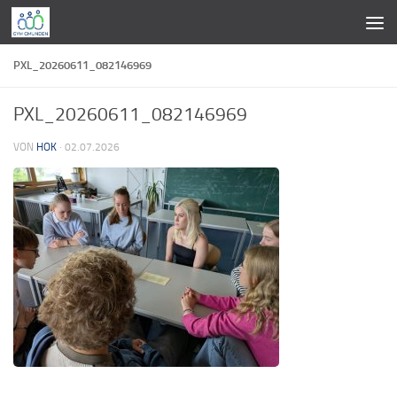
Zum Inhalt springen
PXL_20260611_082146969
PXL_20260611_082146969
VON
HOK
·
02.07.2026