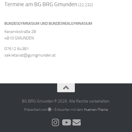
Termine am BG BRG Gmunden
(22.232)
BUNDESGYMNASIUM UND BUNDESREALGYMNASIUM
Keramikstraße 28
4810 GMUNDEN
07612 64381
sekretariat@gymgmunden.at
BG BRG Gmunden © 2026. Alle Rechte vorbehalten.
Präsentiert von
- Entworfen mit dem
Hueman-Theme