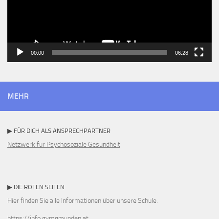
00:00
06:28
MEHR
▶ FÜR DICH ALS ANSPRECHPARTNER
Netzwerk für Psychosoziale Gesundheit
▶ DIE ROTEN SEITEN
Hier finden Sie alle Informationen über unsere Schule.
https://info.gymgmunden.at