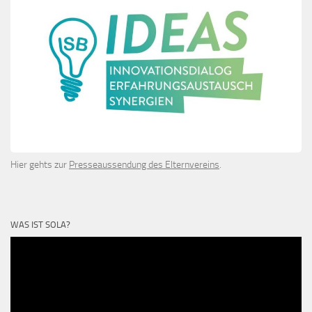
Hier gehts zur
Presseaussendung des Elternvereins
.
WAS IST SOLA?
Video-
Player