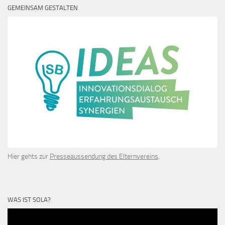
GEMEINSAM GESTALTEN
Hier gehts zur
Presseaussendung des Elternvereins
.
WAS IST SOLA?
Video-
Player