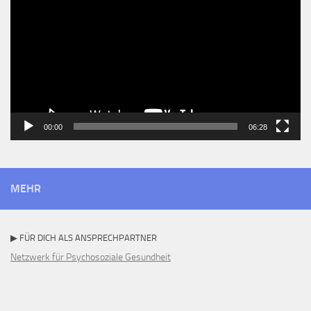
00:00
06:28
MEHR
▶ FÜR DICH ALS ANSPRECHPARTNER
Netzwerk für Psychosoziale Gesundheit