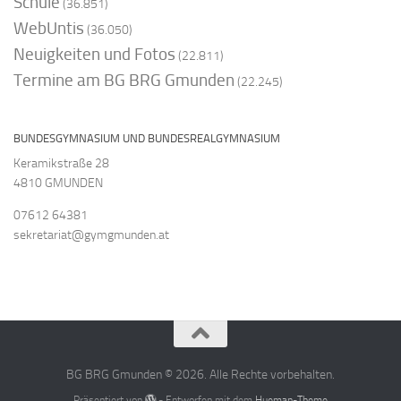
Schule
(36.851)
WebUntis
(36.050)
Neuigkeiten und Fotos
(22.811)
Termine am BG BRG Gmunden
(22.245)
BUNDESGYMNASIUM UND BUNDESREALGYMNASIUM
Keramikstraße 28
4810 GMUNDEN
07612 64381
sekretariat@gymgmunden.at
BG BRG Gmunden © 2026. Alle Rechte vorbehalten.
Präsentiert von
- Entworfen mit dem
Hueman-Theme