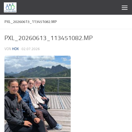
Zum Inhalt springen
PXL_20260613_113451082.MP
PXL_20260613_113451082.MP
VON
HOK
·
02.07.2026