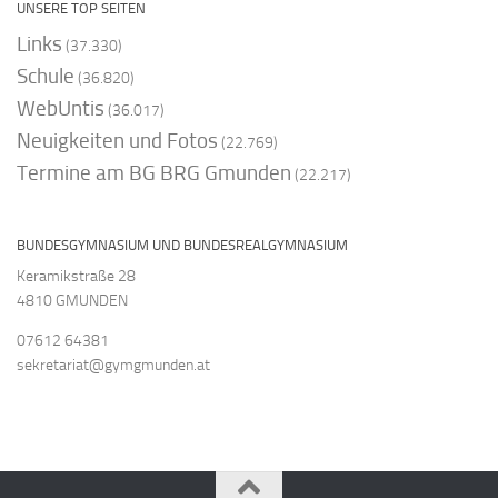
UNSERE TOP SEITEN
Links
(37.330)
Schule
(36.820)
WebUntis
(36.017)
Neuigkeiten und Fotos
(22.769)
Termine am BG BRG Gmunden
(22.217)
BUNDESGYMNASIUM UND BUNDESREALGYMNASIUM
Keramikstraße 28
4810 GMUNDEN
07612 64381
sekretariat@gymgmunden.at