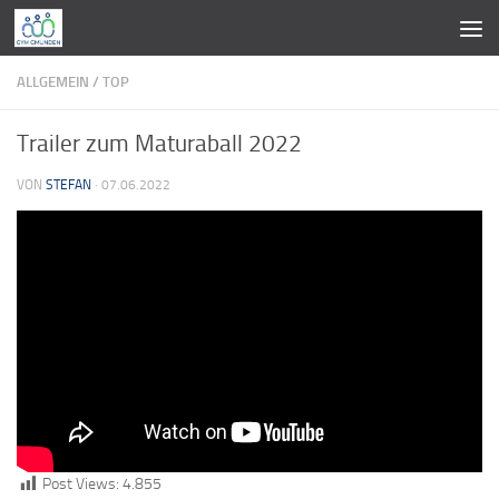
Zum Inhalt springen
ALLGEMEIN
/
TOP
Trailer zum Maturaball 2022
VON
STEFAN
·
07.06.2022
Post Views:
4.855