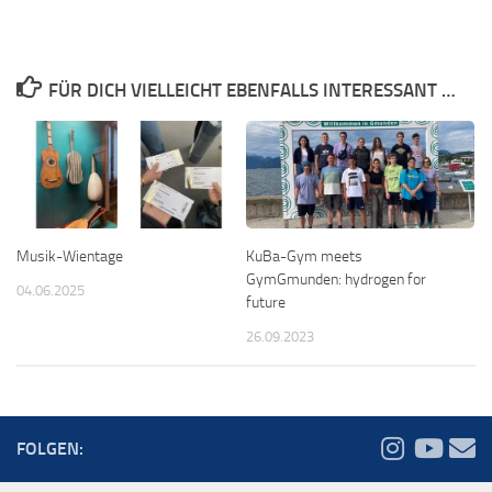
FÜR DICH VIELLEICHT EBENFALLS INTERESSANT …
Musik-Wientage
KuBa-Gym meets
GymGmunden: hydrogen for
04.06.2025
future
26.09.2023
FOLGEN: