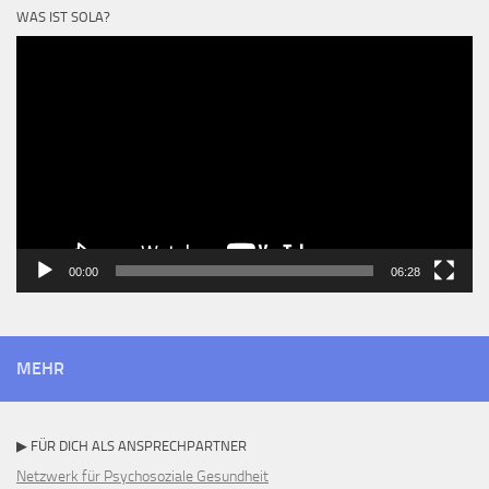
WAS IST SOLA?
Video-
Player
00:00
06:28
MEHR
▶ FÜR DICH ALS ANSPRECHPARTNER
Netzwerk für Psychosoziale Gesundheit