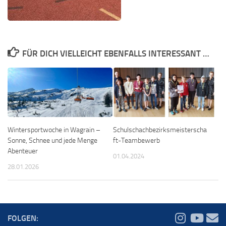
FÜR DICH VIELLEICHT EBENFALLS INTERESSANT …
Schulschachbezirksmeisterscha
Wintersportwoche in Wagrain –
ft-Teambewerb
Sonne, Schnee und jede Menge
Abenteuer
01.04.2024
28.01.2026
FOLGEN: