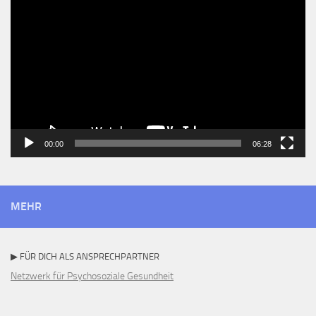
Player
00:00
06:28
MEHR
▶ FÜR DICH ALS ANSPRECHPARTNER
Netzwerk für Psychosoziale Gesundheit