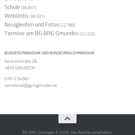
Schule
(36.837)
WebUntis
(36.031)
Neuigkeiten und Fotos
(22.789)
Termine am BG BRG Gmunden
(22.232)
BUNDESGYMNASIUM UND BUNDESREALGYMNASIUM
Keramikstraße 28
4810 GMUNDEN
07612 64381
sekretariat@gymgmunden.at
BG BRG Gmunden © 2026. Alle Rechte vorbehalten.