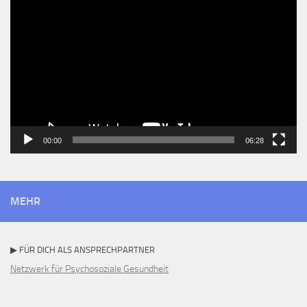
Player
00:00
06:28
MEHR
▶ FÜR DICH ALS ANSPRECHPARTNER
Netzwerk für Psychosoziale Gesundheit