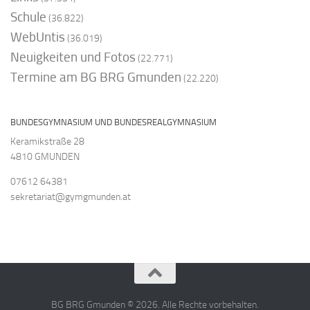
Schule
(36.822)
WebUntis
(36.019)
Neuigkeiten und Fotos
(22.771)
Termine am BG BRG Gmunden
(22.220)
BUNDESGYMNASIUM UND BUNDESREALGYMNASIUM
Keramikstraße 28
4810 GMUNDEN
07612 64381
sekretariat@gymgmunden.at
BG BRG Gmunden © 2026. Alle Rechte vorbehalten.