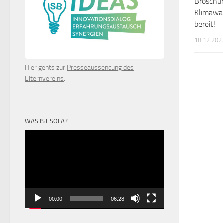
Broschür
Klimawan
bereit!
18.12.202
Hier gehts zur
Presseaussendung des
Elternvereins
.
WAS IST SOLA?
Video-
Player
00:00
06:28