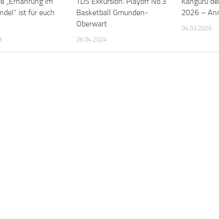
e „Ernährung im
TDS Exkursion: Playoff No.3
Känguru de
del“ ist für euch
Basketball Gmunden-
2026 – An
Oberwart
04.03.2026
3
26.04.2024