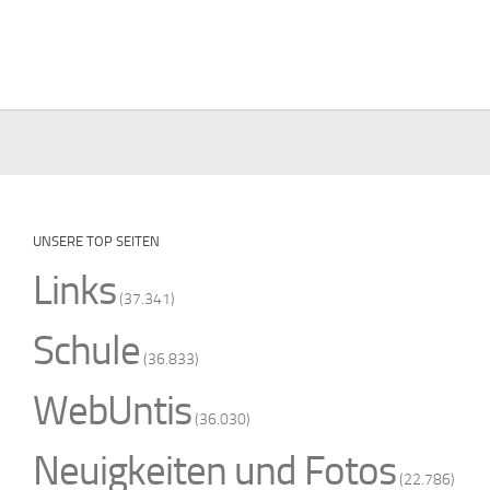
UNSERE TOP SEITEN
Links
(37.341)
Schule
(36.833)
WebUntis
(36.030)
Neuigkeiten und Fotos
(22.786)