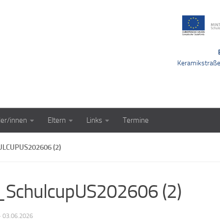
Keramikstraß
ler/innen
Eltern
Links
Termine
LCUPUS202606 (2)
SchulcupUS202606 (2)
·
03.06.2026