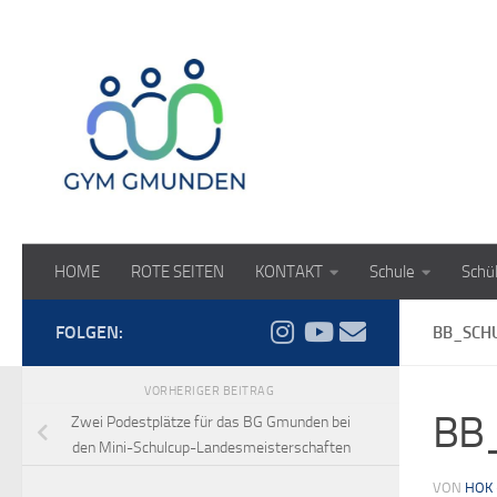
Zum Inhalt springen
HOME
ROTE SEITEN
KONTAKT
Schule
Schü
FOLGEN:
BB_SCHU
VORHERIGER BEITRAG
BB_
Zwei Podestplätze für das BG Gmunden bei
den Mini-Schulcup-Landesmeisterschaften
VON
HOK