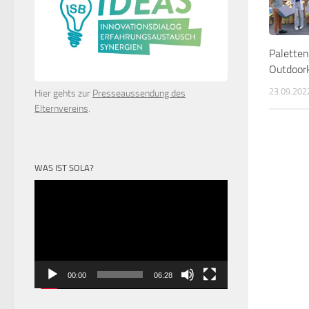
Paletten
Outdoor
23.09.202
Hier gehts zur
Presseaussendung des
Elternvereins
.
WAS IST SOLA?
Video-
Player
00:00
06:28