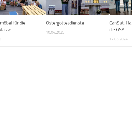
möbel für die
Ostergottesdienste
CanSat: Ha
klasse
die GSA
10.04.2025
2
17.05.2024