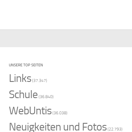
UNSERE TOP SEITEN
Links
(37.347)
Schule
(36.840)
WebUntis
(36.038)
Neuigkeiten und Fotos
(22.793)