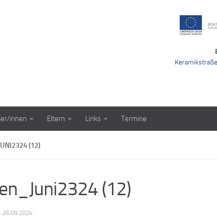
Keramikstraß
ler/innen
Eltern
Links
Termine
UNI2324 (12)
en_Juni2324 (12)
·
26.09.2024