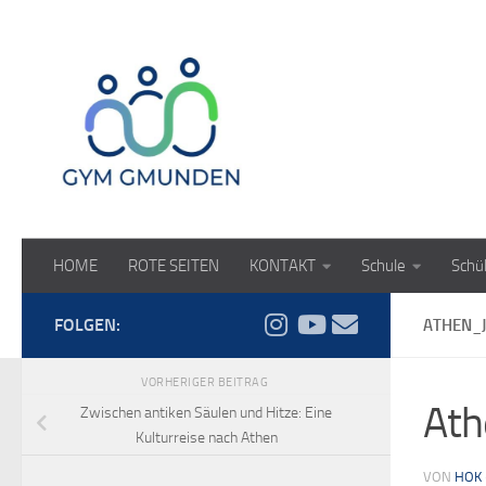
Zum Inhalt springen
HOME
ROTE SEITEN
KONTAKT
Schule
Schü
FOLGEN:
ATHEN_J
VORHERIGER BEITRAG
Ath
Zwischen antiken Säulen und Hitze: Eine
Kulturreise nach Athen
VON
HOK