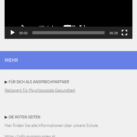
00:00
06:28
MEHR
▶ FÜR DICH ALS ANSPRECHPARTNER
Netzwerk für Psychosoziale Gesundheit
▶ DIE ROTEN SEITEN
Hier finden Sie alle Informationen über unsere Schule.
https://info.gymgmunden.at