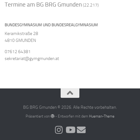
Termine am BG BRG Gmunden
(22.217)
BUNDESGYMNASIUM UND BUNDESREALGYMNASIUM
Keramikstraße 28
4810 GMUNDEN
07612 64381
sekretariat@gymgmunden.at
BG BRG Gmunden © 2026. Alle Rechte vorbehalten.
Präsentiert von
- Entworfen mit dem
Hueman-Theme