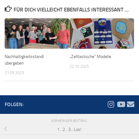
FÜR DICH VIELLEICHT EBENFALLS INTERESSANT …
Nachhaltigkeitsstandl
„Zelltastische“ Modelle
übergeben
22.10.2025
21.05.2023
FOLGEN:
VORHERIGER BEITRAG
1…2…3…Los!