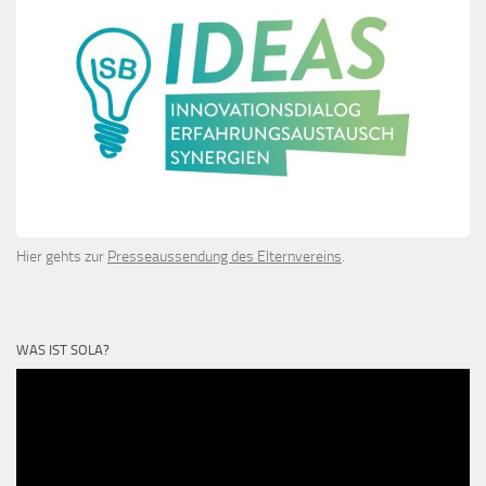
Hier gehts zur
Presseaussendung des Elternvereins
.
WAS IST SOLA?
Video-
Player