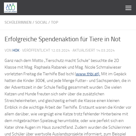
Zum Inhalt springen
SCHÜLERINNEN
/
SOCIAL
/
TOP
Erfolgreiche Spendenaktion für Tiere in Not
VON
HOK
· VERÖFFENTLICHT
12.03.2024
· AKTUALISIERT
14.03.2024
Ganz nach dem Motto „Tierschutz macht Schule“ besuchte die 2D
Klasse mit Mag. Raphaela Rabanek und Mag. Nicole Schmalwieser
vorletzten Freitag die Tierhilfe Bad Ischl (
www.thbi.at).
Mit im Gepäck
hatten die Kinder 300€, und jede Menge Futter- und Sachspenden, die in
der Adventszeit in der Schule fleißig gesammelt wurden. Die vielen
Katzen und Hunde freuten sich sehr über die zusätzlichen
Streicheleinheiten, und gleichzeitig erhielt die Klasse einen kleinen
Einblick in die wichtige Arbeit der Tierhilfe. Erstaunt waren die Kinder vor
allem darüber, wie vergnügt eine Katze trotz fehlender Hinterbeine mit
dem mitgebrachten Spielzeug herumtobte, oder wie perfekt sich ein
Kater ohne Augen im Haus zurechtfand. Zudem wurden die Schülerinnen
und Schüler über wertvolle Auslandsprojekte informiert, zum Beispiel