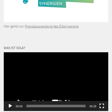
Hier gehts zur
Presseaussendung des Elternvereins
.
WAS IST SOLA?
Video-
Player
00:00
06:28