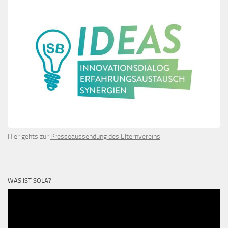
Hier gehts zur
Presseaussendung des Elternvereins
.
WAS IST SOLA?
Video-
Player