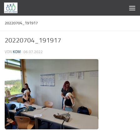
Zum Inhalt springen
20220704_191917
20220704_191917
VON
KOM
·
06.07.2022