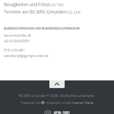
Neuigkeiten und Fotos
(22.792)
Termine am BG BRG Gmunden
(22.233)
BUNDESGYMNASIUM UND BUNDESREALGYMNASIUM
Keramikstraße 28
4810 GMUNDEN
07612 64381
sekretariat@gymgmunden.at
BG BRG Gmunden © 2026. Alle Rechte vorbehalten.
Präsentiert von
- Entworfen mit dem
Hueman-Theme