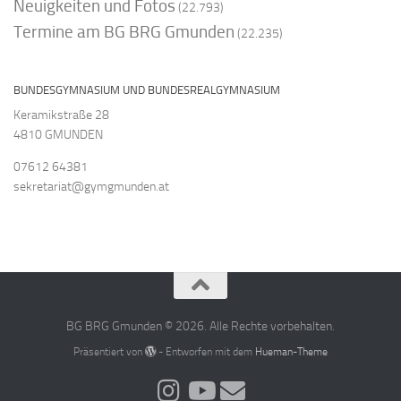
Neuigkeiten und Fotos
(22.793)
Termine am BG BRG Gmunden
(22.235)
BUNDESGYMNASIUM UND BUNDESREALGYMNASIUM
Keramikstraße 28
4810 GMUNDEN
07612 64381
sekretariat@gymgmunden.at
BG BRG Gmunden © 2026. Alle Rechte vorbehalten.
Präsentiert von
- Entworfen mit dem
Hueman-Theme