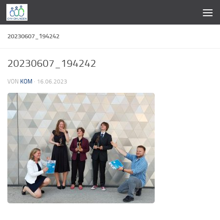
Zum Inhalt springen
20230607_194242
20230607_194242
VON
KOM
·
16.06.2023