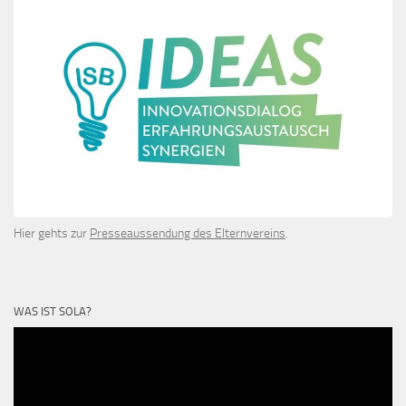
Hier gehts zur
Presseaussendung des Elternvereins
.
WAS IST SOLA?
Video-
Player