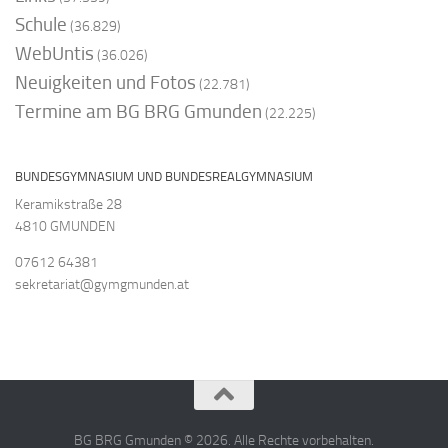
Schule
(36.829)
WebUntis
(36.026)
Neuigkeiten und Fotos
(22.781)
Termine am BG BRG Gmunden
(22.225)
BUNDESGYMNASIUM UND BUNDESREALGYMNASIUM
Keramikstraße 28
4810 GMUNDEN
07612 64381
sekretariat@gymgmunden.at
BG BRG Gmunden © 2026. Alle Rechte vorbehalten.