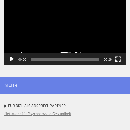
Player
00:00
06:28
MEHR
▶ FÜR DICH ALS ANSPRECHPARTNER
Netzwerk für Psychosoziale Gesundheit