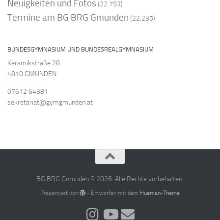
Neuigkeiten und Fotos
(22.793)
Termine am BG BRG Gmunden
(22.235)
BUNDESGYMNASIUM UND BUNDESREALGYMNASIUM
Keramikstraße 28
4810 GMUNDEN
07612 64381
sekretariat@gymgmunden.at
BG BRG Gmunden © 2026. Alle Rechte vorbehalten.
Präsentiert von
- Entworfen mit dem
Hueman-Theme