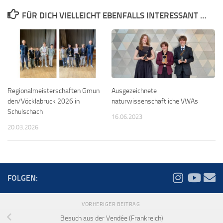
FÜR DICH VIELLEICHT EBENFALLS INTERESSANT …
Regionalmeisterschaften Gmun
Ausgezeichnete
den/Vöcklabruck 2026 in
naturwissenschaftliche VWAs
Schulschach
16.06.2023
20.03.2026
FOLGEN:
VORHERIGER BEITRAG
Besuch aus der Vendée (Frankreich)