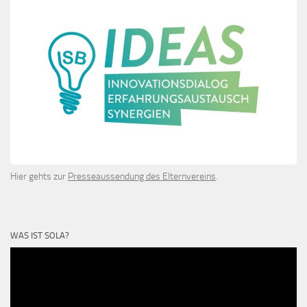
Hier gehts zur
Presseaussendung des Elternvereins
.
WAS IST SOLA?
Video-
Player