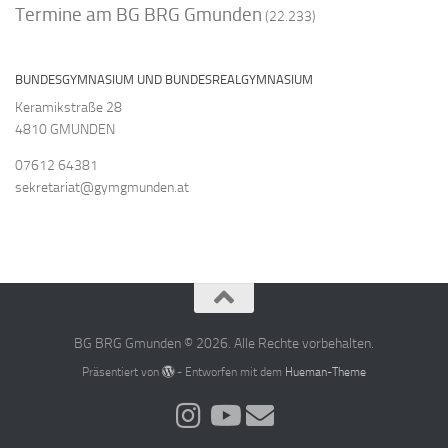
Termine am BG BRG Gmunden
(22.233)
BUNDESGYMNASIUM UND BUNDESREALGYMNASIUM
Keramikstraße 28
4810 GMUNDEN
07612 64381
sekretariat@gymgmunden.at
BG BRG Gmunden © 2026. Alle Rechte vorbehalten.
Präsentiert von
- Entworfen mit dem
Hueman-Theme