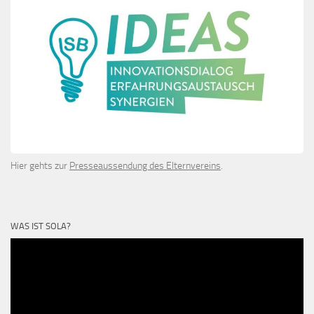
Hier gehts zur
Presseaussendung des Elternvereins
.
WAS IST SOLA?
Video-
Player