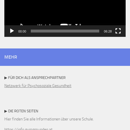
00:00
06:28
MEHR
▶ FÜR DICH ALS ANSPRECHPARTNER
Netzwerk für Psychosoziale Gesundheit
▶ DIE ROTEN SEITEN
Hier finden Sie alle Informationen über unsere Schule.
https://info.gymgmunden.at