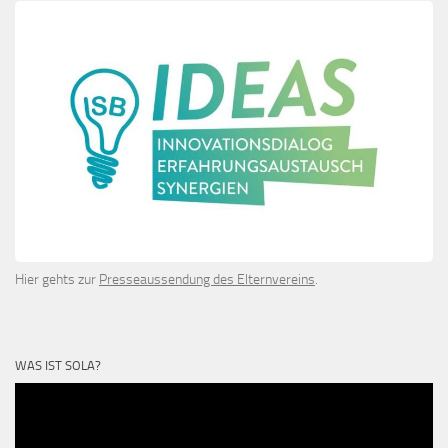
Hier gehts zur
Presseaussendung des Elternvereins
.
WAS IST SOLA?
Video-
Player