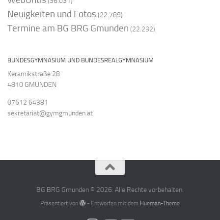
(36.031)
Neuigkeiten und Fotos
(22.789)
Termine am BG BRG Gmunden
(22.232)
BUNDESGYMNASIUM UND BUNDESREALGYMNASIUM
Keramikstraße 28
4810 GMUNDEN
07612 64381
sekretariat@gymgmunden.at
BG BRG Gmunden © 2026. Alle Rechte vorbehalten.
Präsentiert von
- Entworfen mit dem
Hueman-Theme