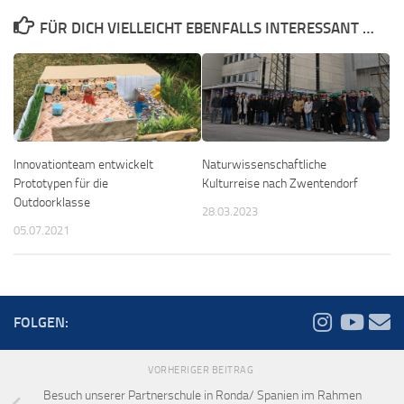
FÜR DICH VIELLEICHT EBENFALLS INTERESSANT …
Innovationteam entwickelt
Naturwissenschaftliche
Prototypen für die
Kulturreise nach Zwentendorf
Outdoorklasse
28.03.2023
05.07.2021
FOLGEN:
VORHERIGER BEITRAG
Besuch unserer Partnerschule in Ronda/ Spanien im Rahmen