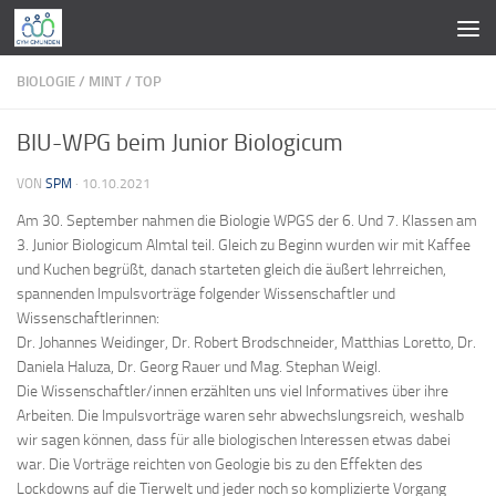
Zum Inhalt springen
BIOLOGIE
/
MINT
/
TOP
BIU-WPG beim Junior Biologicum
VON
SPM
·
10.10.2021
Am 30. September nahmen die Biologie WPGS der 6. Und 7. Klassen am
3. Junior Biologicum Almtal teil. Gleich zu Beginn wurden wir mit Kaffee
und Kuchen begrüßt, danach starteten gleich die äußert lehrreichen,
spannenden Impulsvorträge folgender Wissenschaftler und
Wissenschaftlerinnen:
Dr. Johannes Weidinger, Dr. Robert Brodschneider, Matthias Loretto, Dr.
Daniela Haluza, Dr. Georg Rauer und Mag. Stephan Weigl.
Die Wissenschaftler/innen erzählten uns viel Informatives über ihre
Arbeiten. Die Impulsvorträge waren sehr abwechslungsreich, weshalb
wir sagen können, dass für alle biologischen Interessen etwas dabei
war. Die Vorträge reichten von Geologie bis zu den Effekten des
Lockdowns auf die Tierwelt und jeder noch so komplizierte Vorgang