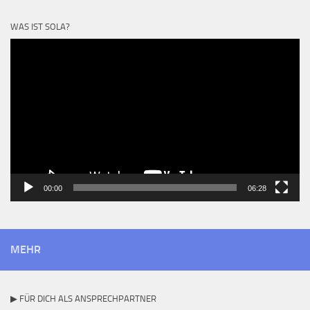
WAS IST SOLA?
Video-
Player
00:00
06:28
MEHR
▶ FÜR DICH ALS ANSPRECHPARTNER