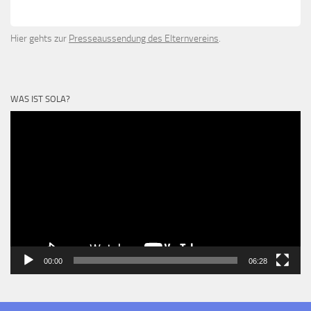
Hier gehts zur
Presseaussendung des Elternvereins
.
WAS IST SOLA?
Video-
Player
00:00
06:28