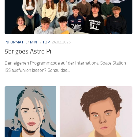
INFORMATIK
/
MINT
/
TOP
24.02.2025
5br goes Astro Pi
Den eigenen Programmcode auf der International Space Station
ISS ausführen lassen? Genau das...