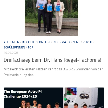
ALLGEMEIN
/
BIOLOGIE
/
CONTEST
/
INFORMATIK
/
MINT
/
PHYSIK
/
SCHÜLERINNEN
/
TOP
16.06.2025
Dreifachsieg beim Dr. Hans Riegel-Fachpreis!
Mit gleich drei ersten Plätzen kehrt das BG/BRG Gmunden von der
Preisverleihung des...