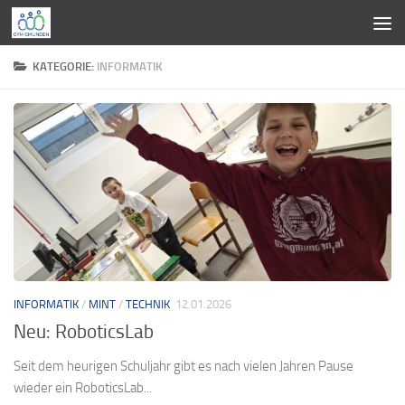
Zum Inhalt springen
KATEGORIE:
INFORMATIK
INFORMATIK
/
MINT
/
TECHNIK
12.01.2026
Neu: RoboticsLab
Seit dem heurigen Schuljahr gibt es nach vielen Jahren Pause
wieder ein RoboticsLab...