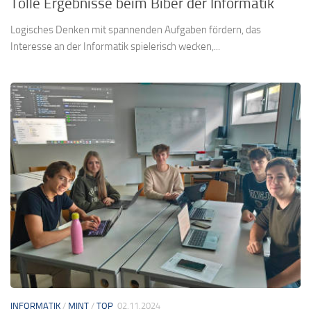
Tolle Ergebnisse beim Biber der Informatik
Logisches Denken mit spannenden Aufgaben fördern, das
Interesse an der Informatik spielerisch wecken,...
INFORMATIK
/
MINT
/
TOP
02.11.2024