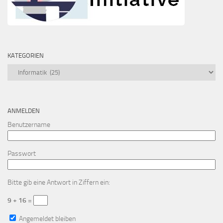
KATEGORIEN
Kategorien
ANMELDEN
Benutzername
Passwort
Bitte gib eine Antwort in Ziffern ein:
9 + 16 =
Angemeldet bleiben