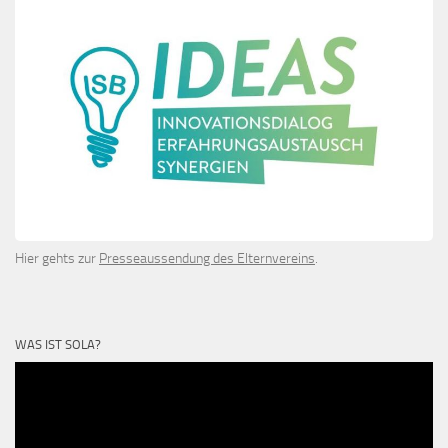
Hier gehts zur
Presseaussendung des Elternvereins
.
WAS IST SOLA?
Video-
Player