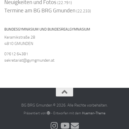
Neuigkeiten und Fotos
(22.791)
Termine am BG BRG Gmunden
(22.233)
BUNDESGYMNASIUM UND BUNDESREALGYMNASIUM
Keramikstraße 28
4810 GMUNDEN
07612 64381
sekretariat@gymgmunden.at
BG BRG Gmunden © 2026. Alle Rechte vorbehalten.
Präsentiert von
- Entworfen mit dem
Hueman-Theme