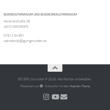
BUNDESGYMNASIUM UND BUNDESREALGYMNASIUM
Keramikstraße 28
4810 GMUNDEN
07612 64381
sekretariat@gymgmunden.at
BG BRG Gmunden © 2026. Alle Rechte vorbehalten.
Präsentiert von
- Entworfen mit dem
Hueman-Theme