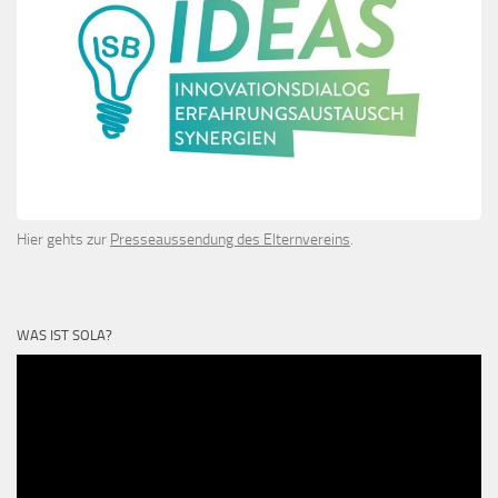
Hier gehts zur
Presseaussendung des Elternvereins
.
WAS IST SOLA?
Video-
Player