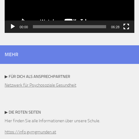
00:00
06:28
MEHR
▶ FÜR DICH ALS ANSPRECHPARTNER
Netzwerk für Psychosoziale Gesundheit
▶ DIE ROTEN SEITEN
Hier finden Sie alle Informationen über unsere Schule.
https://info.gymgmunden.at