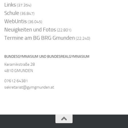
Links
(37.354)
Schule
(36.847)
WebUntis
(36.045)
Neuigkeiten und Fotos
(22.801)
Termine am BG BRG Gmunden
(22.240)
BUNDESGYMNASIUM UND BUNDESREALGYMNASIUM
Keramikstraße 28
4810 GMUNDEN
07612 64381
sekretariat@gymgmunden.at