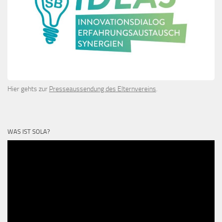
Hier gehts zur
Presseaussendung des Elternvereins
.
WAS IST SOLA?
Video-
Player