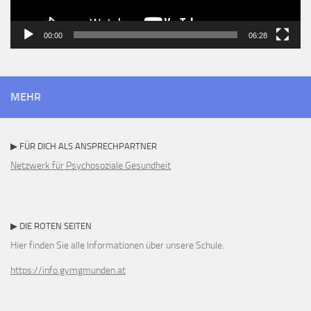
00:00
06:28
MEHR
▶ FÜR DICH ALS ANSPRECHPARTNER
Netzwerk für Psychosoziale Gesundheit
▶ DIE ROTEN SEITEN
Hier finden Sie alle Informationen über unsere Schule.
https://info.gymgmunden.at