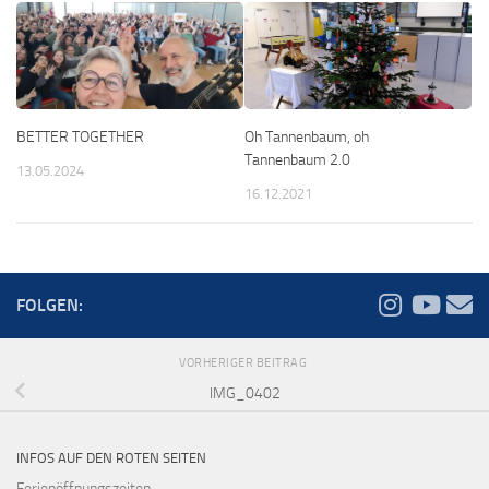
BETTER TOGETHER
Oh Tannenbaum, oh
Tannenbaum 2.0
13.05.2024
16.12.2021
FOLGEN:
VORHERIGER BEITRAG
IMG_0402
INFOS AUF DEN ROTEN SEITEN
Ferienöffnungszeiten