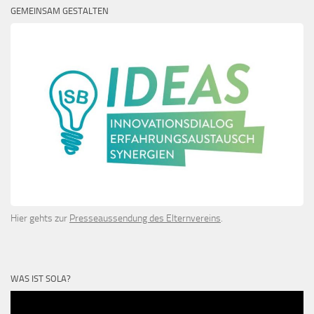
GEMEINSAM GESTALTEN
Hier gehts zur
Presseaussendung des Elternvereins
.
WAS IST SOLA?
Video-
Player