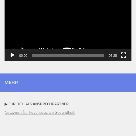
00:00
06:28
MEHR
▶ FÜR DICH ALS ANSPRECHPARTNER
Netzwerk für Psychosoziale Gesundheit