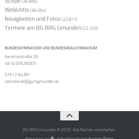
Schule
(36.856)
WebUntis
(36.054)
Neuigkeiten und Fotos
(22.817)
Termine am BG BRG Gmunden
(22.250)
BUNDESGYMNASIUM UND BUNDESREALGYMNASIUM
Keramikstraße 28
4810 GMUNDEN
07612 64381
sekretariat@gymgmunden.at
BG BRG Gmunden © 2026. Alle Rechte vorbehalten.
Präsentiert von
- Entworfen mit dem
Hueman-Theme