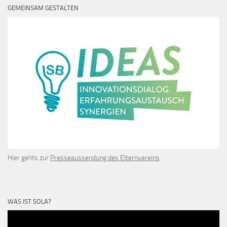
GEMEINSAM GESTALTEN
Hier gehts zur
Presseaussendung des Elternvereins
.
WAS IST SOLA?
Video-
Player