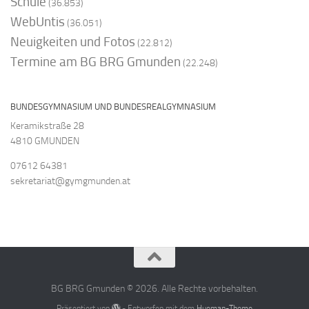
Schule
(36.853)
WebUntis
(36.051)
Neuigkeiten und Fotos
(22.812)
Termine am BG BRG Gmunden
(22.248)
BUNDESGYMNASIUM UND BUNDESREALGYMNASIUM
Keramikstraße 28
4810 GMUNDEN
07612 64381
sekretariat@gymgmunden.at
BG BRG Gmunden © 2026. Alle Rechte vorbehalten.
Präsentiert von
- Entworfen mit dem
Hueman-Theme