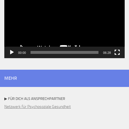
00:00
06:28
MEHR
▶ FÜR DICH ALS ANSPRECHPARTNER
Netzwerk für Psychosoziale Gesundheit