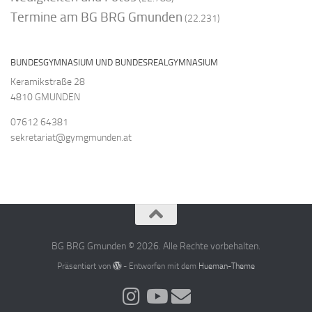
Termine am BG BRG Gmunden
(22.231)
BUNDESGYMNASIUM UND BUNDESREALGYMNASIUM
Keramikstraße 28
4810 GMUNDEN
07612 64381
sekretariat@gymgmunden.at
BG BRG Gmunden © 2026. Alle Rechte vorbehalten.
Präsentiert von
- Entworfen mit dem
Hueman-Theme