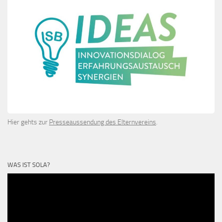
Hier gehts zur
Presseaussendung des Elternvereins
.
WAS IST SOLA?
Video-
Player