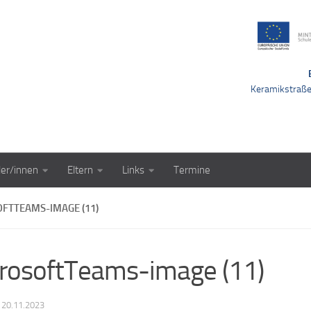
Keramikstraß
ler/innen
Eltern
Links
Termine
FTTEAMS-IMAGE (11)
rosoftTeams-image (11)
·
20.11.2023