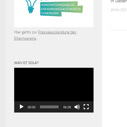
In Gede
20.04.202
Hier gehts zur
Presseaussendung des
Elternvereins
.
WAS IST SOLA?
Video-
Player
00:00
06:28