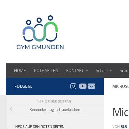
Zum Inhalt springen
HOME
ROTE SEITEN
KONTAKT
Schule
Schü
FOLGEN:
MICROSO
VORHERIGER BEITRAG
Mic
Kennenlerntag in Traunkirchen
INFOS AUF DEN ROTEN SEITEN
VON
BLB