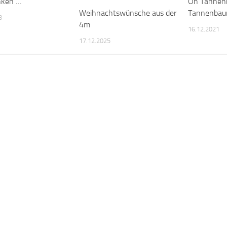
nken …
Oh Tannen
Tannenbau
Weihnachtswünsche aus der
3
4m
16.12.2021
17.12.2025