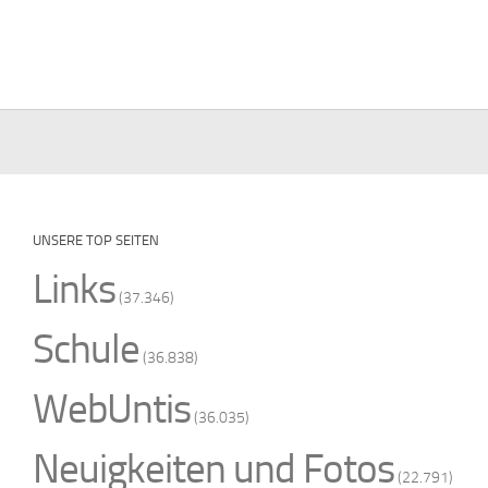
UNSERE TOP SEITEN
Links
(37.346)
Schule
(36.838)
WebUntis
(36.035)
Neuigkeiten und Fotos
(22.791)