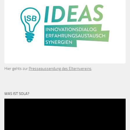
Hier gehts zur
Presseaussendung des Elternvereins
.
WAS IST SOLA?
Video-
Player