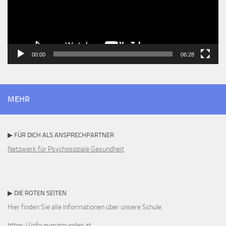
00:00
06:28
MEHR
▶ FÜR DICH ALS ANSPRECHPARTNER
Netzwerk für Psychosoziale Gesundheit
▶ DIE ROTEN SEITEN
Hier finden Sie alle Informationen über unsere Schule.
https://info.gymgmunden.at