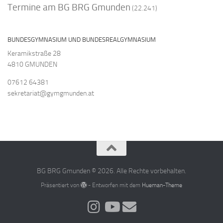
Termine am BG BRG Gmunden
(22.241)
BUNDESGYMNASIUM UND BUNDESREALGYMNASIUM
Keramikstraße 28
4810 GMUNDEN
07612 64381
sekretariat@gymgmunden.at
BG BRG Gmunden © 2026. Alle Rechte vorbehalten.
Präsentiert von
- Entworfen mit dem
Hueman-Theme