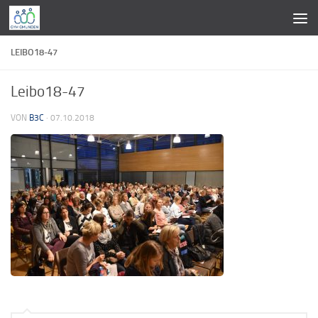
Zum Inhalt springen
LEIBO18-47
Leibo18-47
VON
B3C
·
07.10.2018