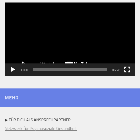
Video-
Player
00:00
06:28
MEHR
▶ FÜR DICH ALS ANSPRECHPARTNER
Netzwerk für Psychosoziale Gesundheit