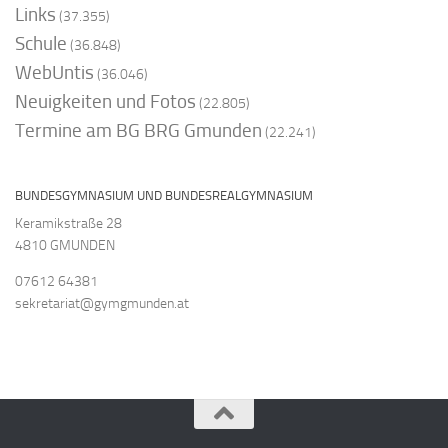
Links
(37.355)
Schule
(36.848)
WebUntis
(36.046)
Neuigkeiten und Fotos
(22.805)
Termine am BG BRG Gmunden
(22.241)
BUNDESGYMNASIUM UND BUNDESREALGYMNASIUM
Keramikstraße 28
4810 GMUNDEN
07612 64381
sekretariat@gymgmunden.at