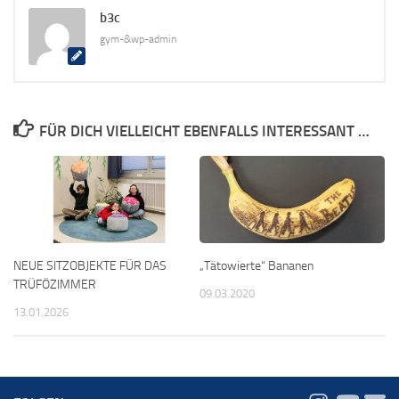
b3c
gym-&wp-admin
FÜR DICH VIELLEICHT EBENFALLS INTERESSANT …
NEUE SITZOBJEKTE FÜR DAS
„Tätowierte“ Bananen
TRÜFÖZIMMER
09.03.2020
13.01.2026