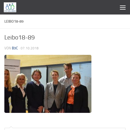
Zum Inhalt springen
LEIBO18-89
Leibo18-89
VON
B3C
·
07.10.2018