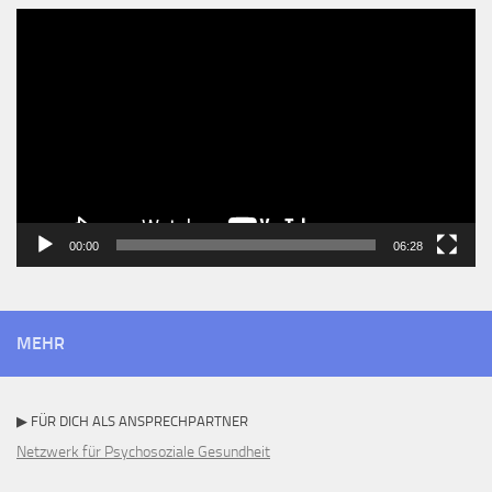
Video-
Player
00:00
06:28
MEHR
▶ FÜR DICH ALS ANSPRECHPARTNER
Netzwerk für Psychosoziale Gesundheit