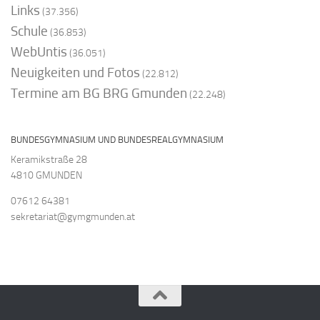
Links
(37.356)
Schule
(36.853)
WebUntis
(36.051)
Neuigkeiten und Fotos
(22.812)
Termine am BG BRG Gmunden
(22.248)
BUNDESGYMNASIUM UND BUNDESREALGYMNASIUM
Keramikstraße 28
4810 GMUNDEN
07612 64381
sekretariat@gymgmunden.at