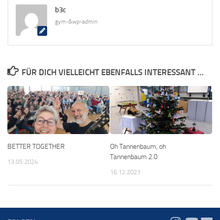
b3c
gym-&wp-admin
FÜR DICH VIELLEICHT EBENFALLS INTERESSANT …
BETTER TOGETHER
Oh Tannenbaum, oh
Tannenbaum 2.0
13.05.2024
16.12.2021